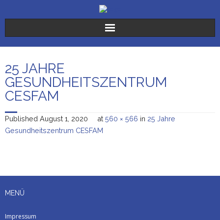
Der Verein
25 JAHRE
Die Stiftungen
GESUNDHEITSZENTRUM
CESFAM
Sr. Karoline
Published
August 1, 2020
at
560 × 566
in
25 Jahre
Freiwilligendienste
Gesundheitszentrum CESFAM
Spenden
Aktuelles
MENÜ
Impressum