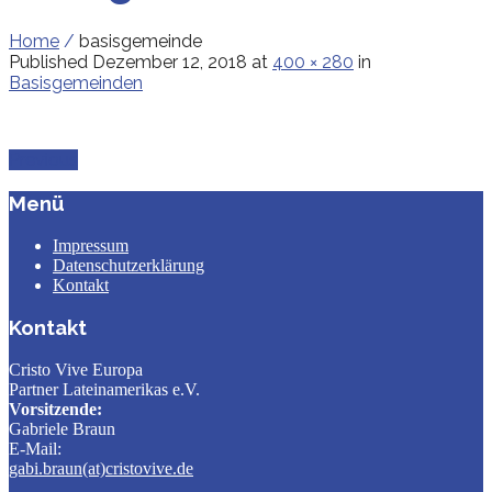
Home
/
basisgemeinde
Published
Dezember 12, 2018
at
400 × 280
in
Basisgemeinden
Previous
Menü
Impressum
Datenschutzerklärung
Kontakt
Kontakt
Cristo Vive Europa
Partner Lateinamerikas e.V.
Vorsitzende:
Gabriele Braun
E-Mail:
gabi.braun(at)cristovive.de