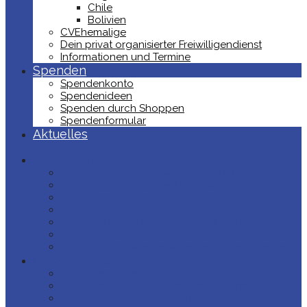
Chile
Bolivien
CVEhemalige
Dein privat organisierter Freiwilligendienst
Informationen und Termine
Spenden
Spendenkonto
Spendenideen
Spenden durch Shoppen
Spendenformular
Aktuelles
Der Verein
- Aufgabe und Zweck des Vereins
- Satzung und Vorstand des Vereins
- Jahrestreffen
- Informationsblatt
- Werbematerialien herunterladen
- Partner in Europa
- Mitglied werden & Änderungsmeldungen
Die Stiftungen
- Fundación Cristo Vive in Chile
- Fundación Cristo Vive in Bolivien
- Fundación Cristo Vive in Peru