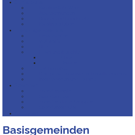
Sr. Karoline
- Karoline & ihr Werk
- Auszeichnungen
- Bücher und Rundbriefe
- Karoline erleben
Freiwilligendienste
- Einsatzstellen
- Weltwärts
- IJFD
- Erfahrungsberichte
- Chile
- Bolivien
- CVEhemalige
- Dein privat organisierter Freiwilligendienst
- Informationen und Termine
Spenden
- Spendenkonto
- Spendenideen
- Spenden durch Shoppen
- Spendenformular
Aktuelles
Basisgemeinden