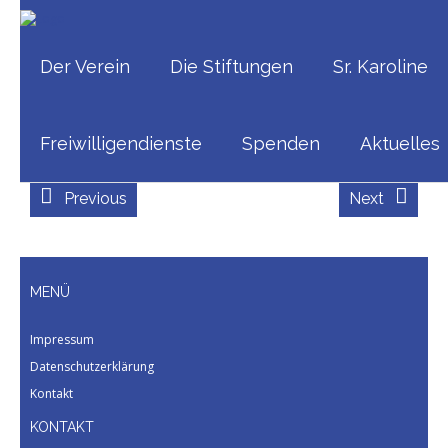
Home
/
Satzung und Vorstand des Vereins
/
Helmut-Schnepf
Der Verein
Die Stiftungen
Sr. Karoline
Published
Januar 31, 2026
at
567 × 711
in
Satzung und
Vorstand des Vereins
Freiwilligendienste
Spenden
Aktuelles
Previous
Next
MENÜ
Impressum
Datenschutzerklärung
Kontakt
KONTAKT