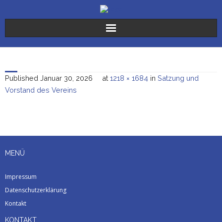
Der Verein
Die Stiftungen
Published
Januar 30, 2026
at
1218 × 1684
in
Satzung und
Vorstand des Vereins
Sr. Karoline
Freiwilligendienste
Spenden
MENÜ
Aktuelles
Impressum
Datenschutzerklärung
Kontakt
KONTAKT