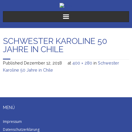
Der Verein
SCHWESTER KAROLINE 50
Die Stiftungen
JAHRE IN CHILE
Sr. Karoline
Published
Dezember 12, 2018
at
400 × 280
in
Schwester
Karoline 50 Jahre in Chile
Freiwilligendienste
Spenden
Aktuelles
MENÜ
Impressum
Datenschutzerklärung