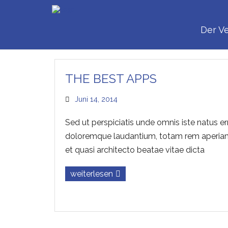
TAG:
Der Ve
THE BEST APPS
Juni 14, 2014
Sed ut perspiciatis unde omnis iste natus e
doloremque laudantium, totam rem aperiam, 
et quasi architecto beatae vitae dicta
weiterlesen