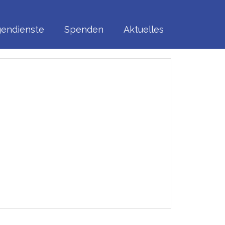
Home
/
Tag:
Illustration
igendienste
Spenden
Aktuelles