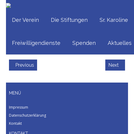
20240616_113238
Home
/
20240616_113238
Der Verein
Die Stiftungen
Sr. Karoline
Published
August 15, 2024
at
2101 × 2019
in
Freiwilligendienste
Spenden
Aktuelles
20240616_113238
Previous
Next
MENÜ
Impressum
Datenschutzerklärung
Kontakt
KONTAKT