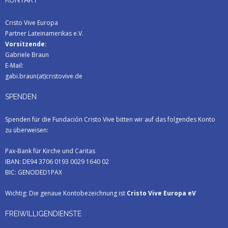
KONTAKT
Cristo Vive Europa
Partner Lateinamerikas e.V.
Vorsitzende:
Gabriele Braun
E-Mail:
gabi.braun(at)cristovive.de
SPENDEN
Spenden für die Fundación Cristo Vive bitten wir auf das folgendes Konto
zu überweisen:
Pax-Bank für Kirche und Caritas
IBAN: DE94 3706 0193 0029 1640 02
BIC: GENODED1PAX
Wichtig: Die genaue Kontobezeichnung ist
Cristo Vive Europa eV
FREIWILLIGENDIENSTE