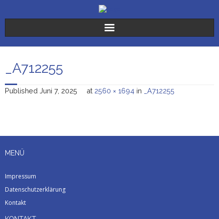
Der Verein
_A712255
Die Stiftungen
Published
Juni 7, 2025
at
2560 × 1694
in
_A712255
Sr. Karoline
Freiwilligendienste
Spenden
MENÜ
Aktuelles
Impressum
Datenschutzerklärung
Kontakt