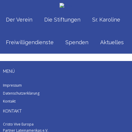
_A712285
Home
/
_A712285
Der Verein
Die Stiftungen
Sr. Karoline
Published
Juni 7, 2025
at
2560 × 2560
in
_A712285
Freiwilligendienste
Spenden
Aktuelles
MENÜ
Impressum
Datenschutzerklärung
Kontakt
KONTAKT
Cristo Vive Europa
Partner Lateinamerikas e.V.