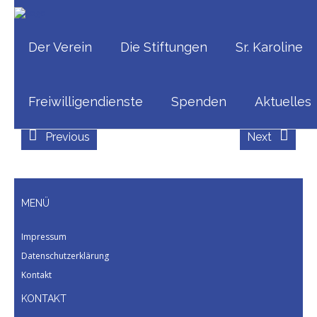
_A712402
Home
/
_A712402
Der Verein
Die Stiftungen
Sr. Karoline
Published
Juni 7, 2025
at
8547 × 5517
in
_A712402
Freiwilligendienste
Spenden
Aktuelles
Previous
Next
MENÜ
Impressum
Datenschutzerklärung
Kontakt
KONTAKT