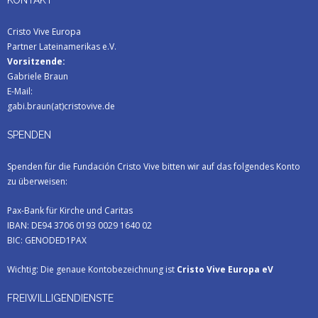
KONTAKT
Cristo Vive Europa
Partner Lateinamerikas e.V.
Vorsitzende:
Gabriele Braun
E-Mail:
gabi.braun(at)cristovive.de
SPENDEN
Spenden für die Fundación Cristo Vive bitten wir auf das folgendes Konto
zu überweisen:
Pax-Bank für Kirche und Caritas
IBAN: DE94 3706 0193 0029 1640 02
BIC: GENODED1PAX
Wichtig: Die genaue Kontobezeichnung ist
Cristo Vive Europa eV
FREIWILLIGENDIENSTE