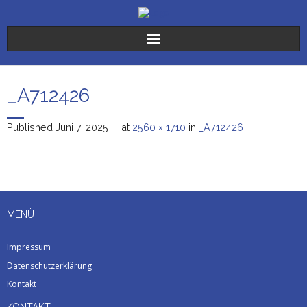
Der Verein
_A712426
Die Stiftungen
Published
Juni 7, 2025
at
2560 × 1710
in
_A712426
Sr. Karoline
Freiwilligendienste
Spenden
MENÜ
Aktuelles
Impressum
Datenschutzerklärung
Kontakt