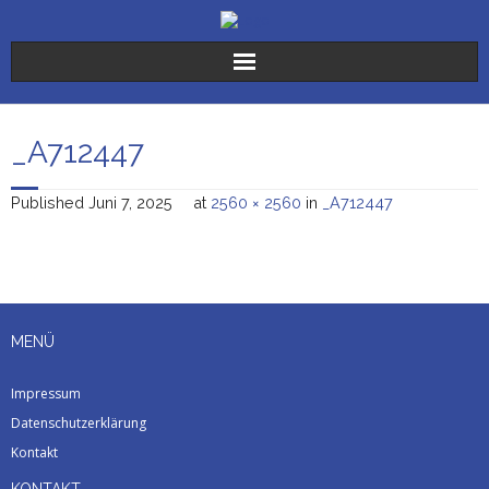
Der Verein
_A712447
Die Stiftungen
Published
Juni 7, 2025
at
2560 × 2560
in
_A712447
Sr. Karoline
Freiwilligendienste
Spenden
MENÜ
Aktuelles
Impressum
Datenschutzerklärung
Kontakt