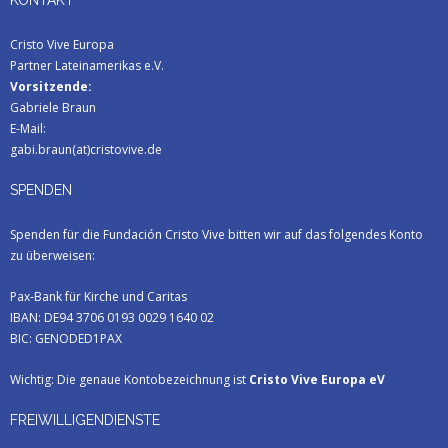
KONTAKT
Cristo Vive Europa
Partner Lateinamerikas e.V.
Vorsitzende:
Gabriele Braun
E-Mail:
gabi.braun(at)cristovive.de
SPENDEN
Spenden für die Fundación Cristo Vive bitten wir auf das folgendes Konto
zu überweisen:
Pax-Bank für Kirche und Caritas
IBAN: DE94 3706 0193 0029 1640 02
BIC: GENODED1PAX
Wichtig: Die genaue Kontobezeichnung ist
Cristo Vive Europa eV
FREIWILLIGENDIENSTE