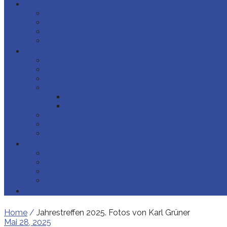
Sr. Karoline
- Karoline & ihr Werk
- Auszeichnungen
- Bücher und Rundbriefe
- Karoline erleben
Freiwilligendienste
- Einsatzstellen
- Weltwärts
- IJFD
- Erfahrungsberichte
- Chile
- Bolivien
- CVEhemalige
- Dein privat organisierter Freiwilligendienst
- Informationen und Termine
Spenden
- Spendenkonto
- Spendenideen
- Spenden durch Shoppen
- Spendenformular
Aktuelles
Home
/
Jahrestreffen 2025. Fotos von Karl Grüner
Mai 28, 2025