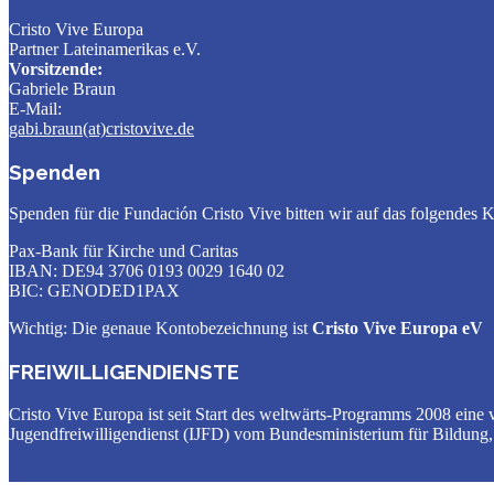
Cristo Vive Europa
Partner Lateinamerikas e.V.
Vorsitzende:
Gabriele Braun
E-Mail:
gabi.braun(at)cristovive.de
Spenden
Spenden für die Fundación Cristo Vive bitten wir auf das folgendes 
Pax-Bank für Kirche und Caritas
IBAN: DE94 3706 0193 0029 1640 02
BIC: GENODED1PAX
Wichtig: Die genaue Kontobezeichnung ist
Cristo Vive Europa eV
FREIWILLIGENDIENSTE
Cristo Vive Europa ist seit Start des weltwärts-Programms 2008 ein
Jugendfreiwilligendienst (IJFD) vom Bundesministerium für Bildung