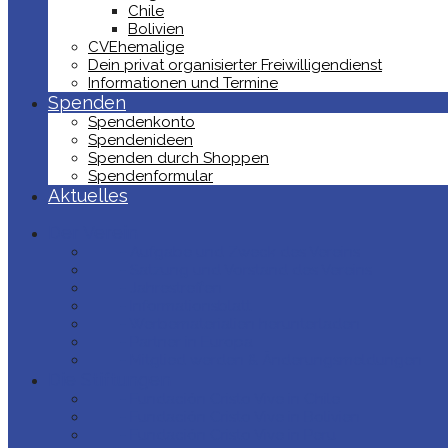
Chile
Bolivien
CVEhemalige
Dein privat organisierter Freiwilligendienst
Informationen und Termine
Spenden
Spendenkonto
Spendenideen
Spenden durch Shoppen
Spendenformular
Aktuelles
Der Verein
- Aufgabe und Zweck des Vereins
- Satzung und Vorstand des Vereins
- Jahrestreffen
- Informationsblatt
- Werbematerialien herunterladen
- Partner in Europa
- Mitglied werden & Änderungsmeldungen
Die Stiftungen
- Fundación Cristo Vive in Chile
- Fundación Cristo Vive in Bolivien
- Fundación Cristo Vive in Peru