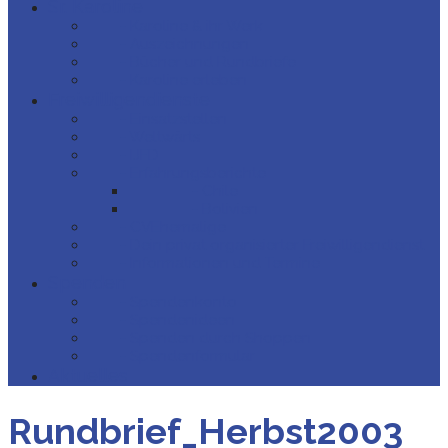
Sr. Karoline
- Karoline & ihr Werk
- Auszeichnungen
- Bücher und Rundbriefe
- Karoline erleben
Freiwilligendienste
- Einsatzstellen
- Weltwärts
- IJFD
- Erfahrungsberichte
- Chile
- Bolivien
- CVEhemalige
- Dein privat organisierter Freiwilligendienst
- Informationen und Termine
Spenden
- Spendenkonto
- Spendenideen
- Spenden durch Shoppen
- Spendenformular
Aktuelles
Rundbrief_Herbst2003