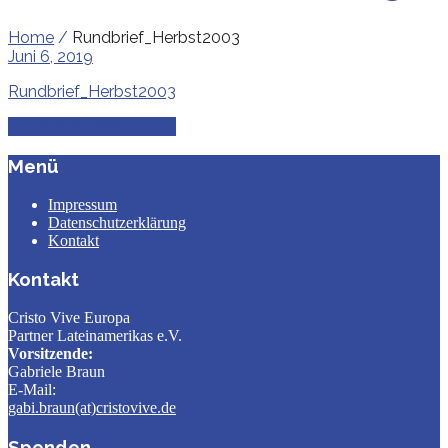
Home
/
Rundbrief_Herbst2003
Juni 6, 2019
Rundbrief_Herbst2003
Rundbrief_Herbst2003
Menü
Impressum
Datenschutzerklärung
Kontakt
Kontakt
Cristo Vive Europa
Partner Lateinamerikas e.V.
Vorsitzende:
Gabriele Braun
E-Mail:
gabi.braun(at)cristovive.de
Spenden