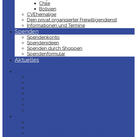
Chile
Bolivien
CVEhemalige
Dein privat organisierter Freiwilligendienst
Informationen und Termine
Spenden
Spendenkonto
Spendenideen
Spenden durch Shoppen
Spendenformular
Aktuelles
Der Verein
- Aufgabe und Zweck des Vereins
- Satzung und Vorstand des Vereins
- Jahrestreffen
- Informationsblatt
- Werbematerialien herunterladen
- Partner in Europa
- Mitglied werden & Änderungsmeldungen
Die Stiftungen
- Fundación Cristo Vive in Chile
- Fundación Cristo Vive in Bolivien
- Fundación Cristo Vive in Peru